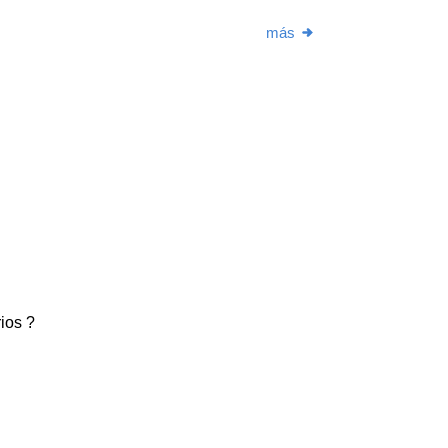
más
ios ?