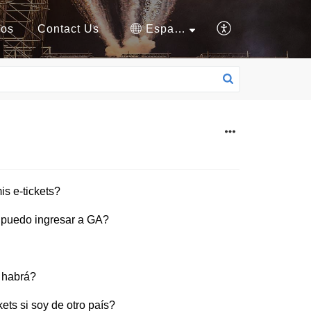
nos
Contact Us
Español (España)
s e-tickets?
P puedo ingresar a GA?
s habrá?
ets si soy de otro país?